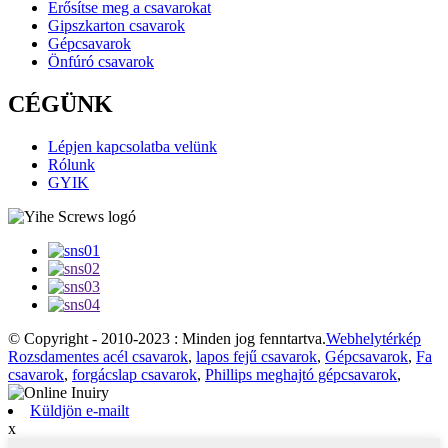
Erősítse meg a csavarokat
Gipszkarton csavarok
Gépcsavarok
Önfúró csavarok
CÉGÜNK
Lépjen kapcsolatba velünk
Rólunk
GYIK
© Copyright - 2010-2023 : Minden jog fenntartva.
Webhelytérkép
Rozsdamentes acél csavarok
,
lapos fejű csavarok
,
Gépcsavarok
,
Fa
csavarok
,
forgácslap csavarok
,
Phillips meghajtó gépcsavarok
,
Küldjön e-mailt
x