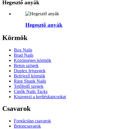
Hegesztő anyák
Hegesztő anyák
Körmök
Box Nails
Brad Nails
Közönséges körmök
Beton szögek
Duplex fejszegek
Befejező körmök
Ring Shank Nails
Tetőfedő szegek
Cipők Nails Tacks
Kiszegezi a kerítéskapcsokat
Csavarok
Forgácslap csavarok
Betoncsavarok