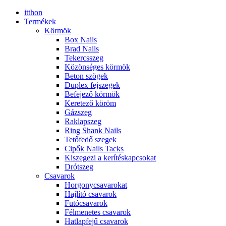
itthon
Termékek
Körmök
Box Nails
Brad Nails
Tekercsszeg
Közönséges körmök
Beton szögek
Duplex fejszegek
Befejező körmök
Keretező köröm
Gázszeg
Raklapszeg
Ring Shank Nails
Tetőfedő szegek
Cipők Nails Tacks
Kiszegezi a kerítéskapcsokat
Drótszeg
Csavarok
Horgonycsavarokat
Hajlító csavarok
Futócsavarok
Félmenetes csavarok
Hatlapfejű csavarok