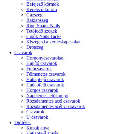
Befejező körmök
Keretező köröm
Gázszeg
Raklapszeg
Ring Shank Nails
Tetőfedő szegek
Cipők Nails Tacks
Kiszegezi a kerítéskapcsokat
Drótszeg
Csavarok
Horgonycsavarokat
Hajlító csavarok
Futócsavarok
Félmenetes csavarok
Hatlapfejű csavarok
Hatlapfejű csavarok
Horgos csavarok
Napelemes tetőkampó
Rozsdamentes acél csavarok
Rozsdamentes acél U csavarok
Csavarok
U-csavarok
Diófélék
Kupak anya
Hatlapfejű anyák