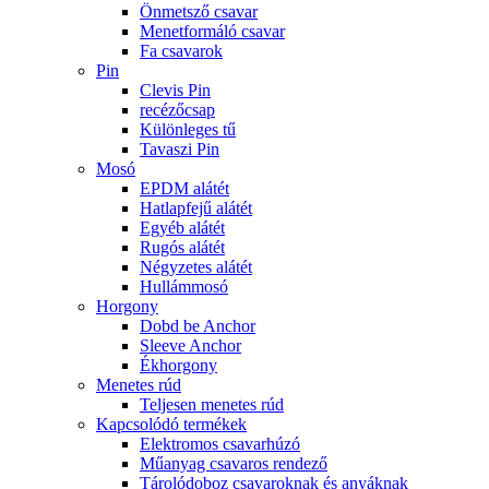
Önmetsző csavar
Menetformáló csavar
Fa csavarok
Pin
Clevis Pin
recézőcsap
Különleges tű
Tavaszi Pin
Mosó
EPDM alátét
Hatlapfejű alátét
Egyéb alátét
Rugós alátét
Négyzetes alátét
Hullámmosó
Horgony
Dobd be Anchor
Sleeve Anchor
Ékhorgony
Menetes rúd
Teljesen menetes rúd
Kapcsolódó termékek
Elektromos csavarhúzó
Műanyag csavaros rendező
Tárolódoboz csavaroknak és anyáknak