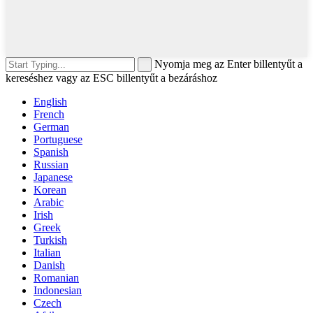
Nyomja meg az Enter billentyűt a
kereséshez vagy az ESC billentyűt a bezáráshoz
English
French
German
Portuguese
Spanish
Russian
Japanese
Korean
Arabic
Irish
Greek
Turkish
Italian
Danish
Romanian
Indonesian
Czech