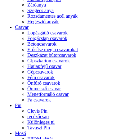
Záróanya
Szegecs anya
Rozsdamentes acél anyák
Hegesztő anyák
Csavar
Lopásgátló csavarok
Forgácslap csavarok
Betoncsavarok
Erősítse meg a csavarokat
Deszkázat bútorcsavarok
Gipszkarton csavarok
Hatlapfejű csavar
Gépcsavarok
Fém csavarok
Önfúró csavarok
Önmetsző csavar
Menetformáló csavar
Fa csavarok
Pin
Clevis Pin
recézőcsap
Különleges tű
Tavaszi Pin
Mosó
EPDM alátét