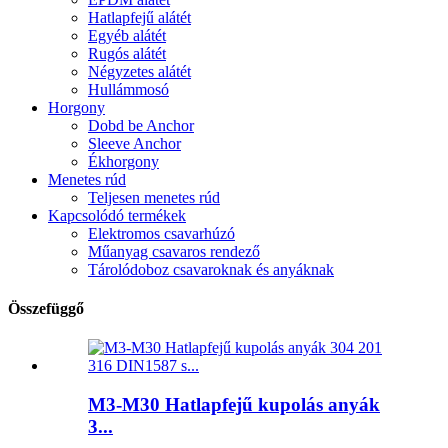
Hatlapfejű alátét
Egyéb alátét
Rugós alátét
Négyzetes alátét
Hullámmosó
Horgony
Dobd be Anchor
Sleeve Anchor
Ékhorgony
Menetes rúd
Teljesen menetes rúd
Kapcsolódó termékek
Elektromos csavarhúzó
Műanyag csavaros rendező
Tárolódoboz csavaroknak és anyáknak
Összefüggő
M3-M30 Hatlapfejű kupolás anyák
3...