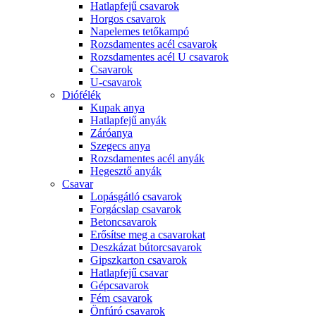
Hatlapfejű csavarok
Horgos csavarok
Napelemes tetőkampó
Rozsdamentes acél csavarok
Rozsdamentes acél U csavarok
Csavarok
U-csavarok
Diófélék
Kupak anya
Hatlapfejű anyák
Záróanya
Szegecs anya
Rozsdamentes acél anyák
Hegesztő anyák
Csavar
Lopásgátló csavarok
Forgácslap csavarok
Betoncsavarok
Erősítse meg a csavarokat
Deszkázat bútorcsavarok
Gipszkarton csavarok
Hatlapfejű csavar
Gépcsavarok
Fém csavarok
Önfúró csavarok