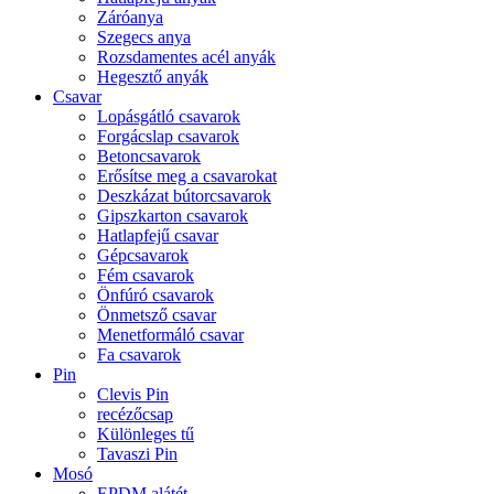
Záróanya
Szegecs anya
Rozsdamentes acél anyák
Hegesztő anyák
Csavar
Lopásgátló csavarok
Forgácslap csavarok
Betoncsavarok
Erősítse meg a csavarokat
Deszkázat bútorcsavarok
Gipszkarton csavarok
Hatlapfejű csavar
Gépcsavarok
Fém csavarok
Önfúró csavarok
Önmetsző csavar
Menetformáló csavar
Fa csavarok
Pin
Clevis Pin
recézőcsap
Különleges tű
Tavaszi Pin
Mosó
EPDM alátét