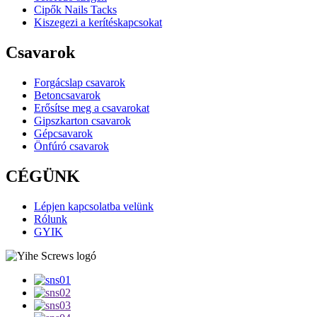
Cipők Nails Tacks
Kiszegezi a kerítéskapcsokat
Csavarok
Forgácslap csavarok
Betoncsavarok
Erősítse meg a csavarokat
Gipszkarton csavarok
Gépcsavarok
Önfúró csavarok
CÉGÜNK
Lépjen kapcsolatba velünk
Rólunk
GYIK