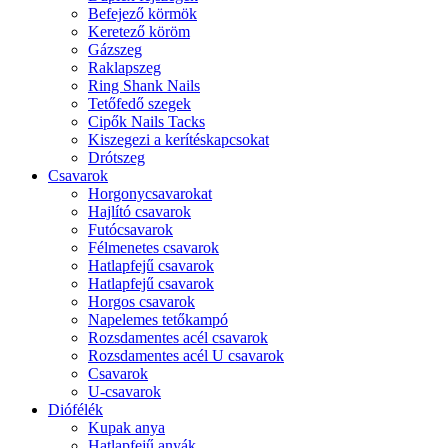
Befejező körmök
Keretező köröm
Gázszeg
Raklapszeg
Ring Shank Nails
Tetőfedő szegek
Cipők Nails Tacks
Kiszegezi a kerítéskapcsokat
Drótszeg
Csavarok
Horgonycsavarokat
Hajlító csavarok
Futócsavarok
Félmenetes csavarok
Hatlapfejű csavarok
Hatlapfejű csavarok
Horgos csavarok
Napelemes tetőkampó
Rozsdamentes acél csavarok
Rozsdamentes acél U csavarok
Csavarok
U-csavarok
Diófélék
Kupak anya
Hatlapfejű anyák