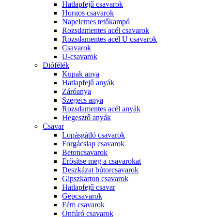
Hatlapfejű csavarok
Horgos csavarok
Napelemes tetőkampó
Rozsdamentes acél csavarok
Rozsdamentes acél U csavarok
Csavarok
U-csavarok
Diófélék
Kupak anya
Hatlapfejű anyák
Záróanya
Szegecs anya
Rozsdamentes acél anyák
Hegesztő anyák
Csavar
Lopásgátló csavarok
Forgácslap csavarok
Betoncsavarok
Erősítse meg a csavarokat
Deszkázat bútorcsavarok
Gipszkarton csavarok
Hatlapfejű csavar
Gépcsavarok
Fém csavarok
Önfúró csavarok