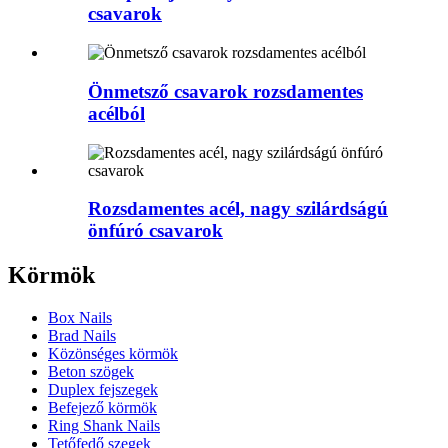
csavarok
Önmetsző csavarok rozsdamentes
acélból
Rozsdamentes acél, nagy szilárdságú
önfúró csavarok
Körmök
Box Nails
Brad Nails
Közönséges körmök
Beton szögek
Duplex fejszegek
Befejező körmök
Ring Shank Nails
Tetőfedő szegek