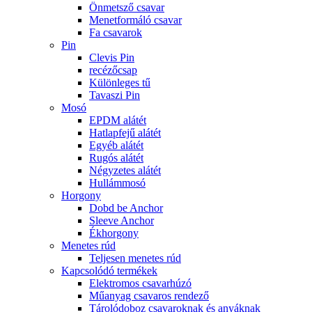
Önmetsző csavar
Menetformáló csavar
Fa csavarok
Pin
Clevis Pin
recézőcsap
Különleges tű
Tavaszi Pin
Mosó
EPDM alátét
Hatlapfejű alátét
Egyéb alátét
Rugós alátét
Négyzetes alátét
Hullámmosó
Horgony
Dobd be Anchor
Sleeve Anchor
Ékhorgony
Menetes rúd
Teljesen menetes rúd
Kapcsolódó termékek
Elektromos csavarhúzó
Műanyag csavaros rendező
Tárolódoboz csavaroknak és anyáknak