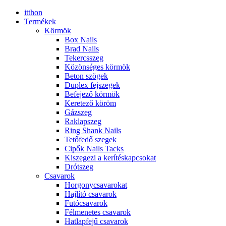
itthon
Termékek
Körmök
Box Nails
Brad Nails
Tekercsszeg
Közönséges körmök
Beton szögek
Duplex fejszegek
Befejező körmök
Keretező köröm
Gázszeg
Raklapszeg
Ring Shank Nails
Tetőfedő szegek
Cipők Nails Tacks
Kiszegezi a kerítéskapcsokat
Drótszeg
Csavarok
Horgonycsavarokat
Hajlító csavarok
Futócsavarok
Félmenetes csavarok
Hatlapfejű csavarok