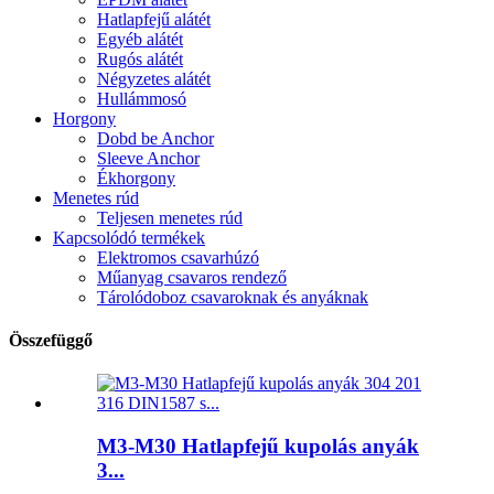
Hatlapfejű alátét
Egyéb alátét
Rugós alátét
Négyzetes alátét
Hullámmosó
Horgony
Dobd be Anchor
Sleeve Anchor
Ékhorgony
Menetes rúd
Teljesen menetes rúd
Kapcsolódó termékek
Elektromos csavarhúzó
Műanyag csavaros rendező
Tárolódoboz csavaroknak és anyáknak
Összefüggő
M3-M30 Hatlapfejű kupolás anyák
3...