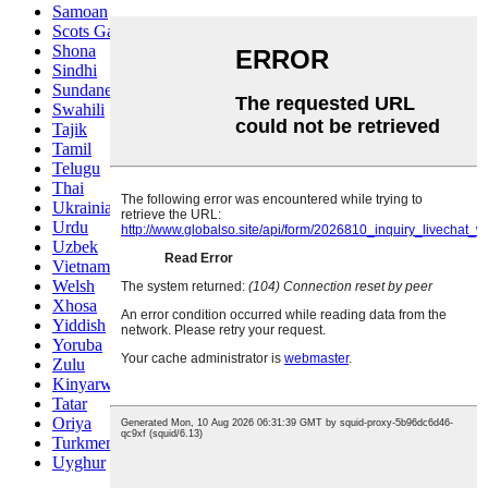
Samoan
Scots Gaelic
Shona
Sindhi
Sundanese
Swahili
Tajik
Tamil
Telugu
Thai
Ukrainian
Urdu
Uzbek
Vietnamese
Welsh
Xhosa
Yiddish
Yoruba
Zulu
Kinyarwanda
Tatar
Oriya
Turkmen
Uyghur