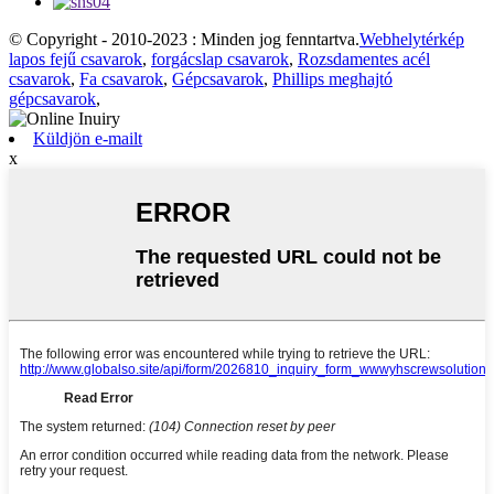
© Copyright - 2010-2023 : Minden jog fenntartva.
Webhelytérkép
lapos fejű csavarok
,
forgácslap csavarok
,
Rozsdamentes acél
csavarok
,
Fa csavarok
,
Gépcsavarok
,
Phillips meghajtó
gépcsavarok
,
Küldjön e-mailt
x