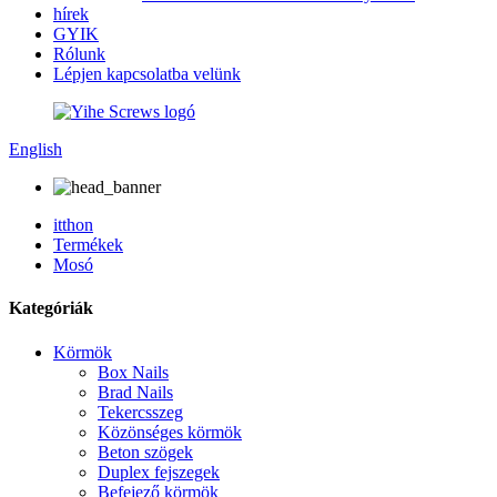
hírek
GYIK
Rólunk
Lépjen kapcsolatba velünk
English
itthon
Termékek
Mosó
Kategóriák
Körmök
Box Nails
Brad Nails
Tekercsszeg
Közönséges körmök
Beton szögek
Duplex fejszegek
Befejező körmök