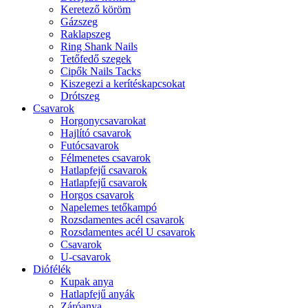
Keretező köröm
Gázszeg
Raklapszeg
Ring Shank Nails
Tetőfedő szegek
Cipők Nails Tacks
Kiszegezi a kerítéskapcsokat
Drótszeg
Csavarok
Horgonycsavarokat
Hajlító csavarok
Futócsavarok
Félmenetes csavarok
Hatlapfejű csavarok
Hatlapfejű csavarok
Horgos csavarok
Napelemes tetőkampó
Rozsdamentes acél csavarok
Rozsdamentes acél U csavarok
Csavarok
U-csavarok
Diófélék
Kupak anya
Hatlapfejű anyák
Záróanya