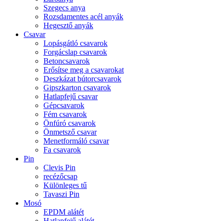
Szegecs anya
Rozsdamentes acél anyák
Hegesztő anyák
Csavar
Lopásgátló csavarok
Forgácslap csavarok
Betoncsavarok
Erősítse meg a csavarokat
Deszkázat bútorcsavarok
Gipszkarton csavarok
Hatlapfejű csavar
Gépcsavarok
Fém csavarok
Önfúró csavarok
Önmetsző csavar
Menetformáló csavar
Fa csavarok
Pin
Clevis Pin
recézőcsap
Különleges tű
Tavaszi Pin
Mosó
EPDM alátét
Hatlapfejű alátét