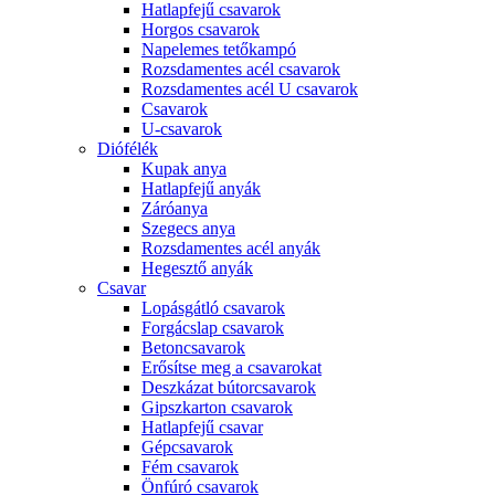
Hatlapfejű csavarok
Horgos csavarok
Napelemes tetőkampó
Rozsdamentes acél csavarok
Rozsdamentes acél U csavarok
Csavarok
U-csavarok
Diófélék
Kupak anya
Hatlapfejű anyák
Záróanya
Szegecs anya
Rozsdamentes acél anyák
Hegesztő anyák
Csavar
Lopásgátló csavarok
Forgácslap csavarok
Betoncsavarok
Erősítse meg a csavarokat
Deszkázat bútorcsavarok
Gipszkarton csavarok
Hatlapfejű csavar
Gépcsavarok
Fém csavarok
Önfúró csavarok