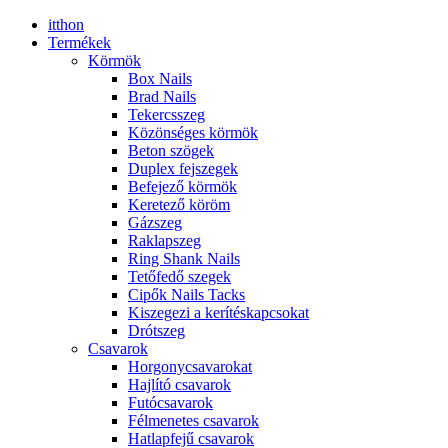
itthon
Termékek
Körmök
Box Nails
Brad Nails
Tekercsszeg
Közönséges körmök
Beton szögek
Duplex fejszegek
Befejező körmök
Keretező köröm
Gázszeg
Raklapszeg
Ring Shank Nails
Tetőfedő szegek
Cipők Nails Tacks
Kiszegezi a kerítéskapcsokat
Drótszeg
Csavarok
Horgonycsavarokat
Hajlító csavarok
Futócsavarok
Félmenetes csavarok
Hatlapfejű csavarok