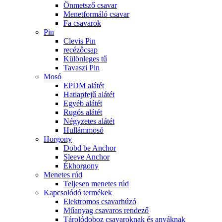
Önmetsző csavar
Menetformáló csavar
Fa csavarok
Pin
Clevis Pin
recézőcsap
Különleges tű
Tavaszi Pin
Mosó
EPDM alátét
Hatlapfejű alátét
Egyéb alátét
Rugós alátét
Négyzetes alátét
Hullámmosó
Horgony
Dobd be Anchor
Sleeve Anchor
Ékhorgony
Menetes rúd
Teljesen menetes rúd
Kapcsolódó termékek
Elektromos csavarhúzó
Műanyag csavaros rendező
Tárolódoboz csavaroknak és anyáknak