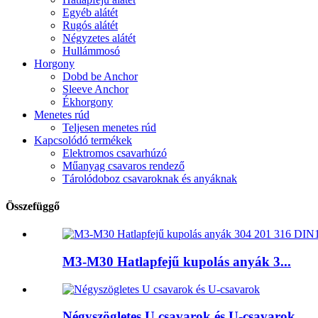
Egyéb alátét
Rugós alátét
Négyzetes alátét
Hullámmosó
Horgony
Dobd be Anchor
Sleeve Anchor
Ékhorgony
Menetes rúd
Teljesen menetes rúd
Kapcsolódó termékek
Elektromos csavarhúzó
Műanyag csavaros rendező
Tárolódoboz csavaroknak és anyáknak
Összefüggő
M3-M30 Hatlapfejű kupolás anyák 3...
Négyszögletes U csavarok és U-csavarok