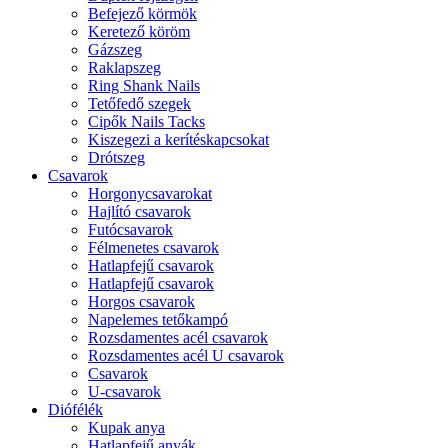
Befejező körmök
Keretező köröm
Gázszeg
Raklapszeg
Ring Shank Nails
Tetőfedő szegek
Cipők Nails Tacks
Kiszegezi a kerítéskapcsokat
Drótszeg
Csavarok
Horgonycsavarokat
Hajlító csavarok
Futócsavarok
Félmenetes csavarok
Hatlapfejű csavarok
Hatlapfejű csavarok
Horgos csavarok
Napelemes tetőkampó
Rozsdamentes acél csavarok
Rozsdamentes acél U csavarok
Csavarok
U-csavarok
Diófélék
Kupak anya
Hatlapfejű anyák