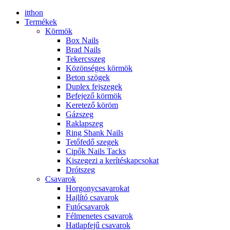
itthon
Termékek
Körmök
Box Nails
Brad Nails
Tekercsszeg
Közönséges körmök
Beton szögek
Duplex fejszegek
Befejező körmök
Keretező köröm
Gázszeg
Raklapszeg
Ring Shank Nails
Tetőfedő szegek
Cipők Nails Tacks
Kiszegezi a kerítéskapcsokat
Drótszeg
Csavarok
Horgonycsavarokat
Hajlító csavarok
Futócsavarok
Félmenetes csavarok
Hatlapfejű csavarok