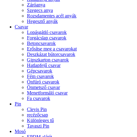
Záróanya
Szegecs anya
Rozsdamentes acél anyák
Hegesztő anyák
Csavar
Lopásgátló csavarok
Forgácslap csavarok
Betoncsavarok
Erősítse meg a csavarokat
Deszkázat bútorcsavarok
Gipszkarton csavarok
Hatlapfejű csavar
Gépcsavarok
Fém csavarok
Önfúró csavarok
Önmetsző csavar
Menetformáló csavar
Fa csavarok
Pin
Clevis Pin
recézőcsap
Különleges tű
Tavaszi Pin
Mosó
EPDM alátét