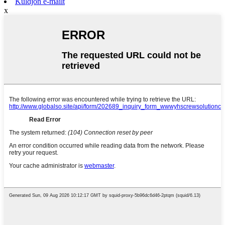
Küldjön e-mailt
x