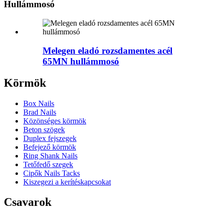
Hullámmosó
Melegen eladó rozsdamentes acél
65MN hullámmosó
Körmök
Box Nails
Brad Nails
Közönséges körmök
Beton szögek
Duplex fejszegek
Befejező körmök
Ring Shank Nails
Tetőfedő szegek
Cipők Nails Tacks
Kiszegezi a kerítéskapcsokat
Csavarok