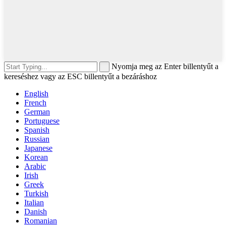
Nyomja meg az Enter billentyűt a
kereséshez vagy az ESC billentyűt a bezáráshoz
English
French
German
Portuguese
Spanish
Russian
Japanese
Korean
Arabic
Irish
Greek
Turkish
Italian
Danish
Romanian