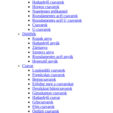
Hatlapfejű csavarok
Horgos csavarok
Napelemes tetőkampó
Rozsdamentes acél csavarok
Rozsdamentes acél U csavarok
Csavarok
U-csavarok
Diófélék
Kupak anya
Hatlapfejű anyák
Záróanya
Szegecs anya
Rozsdamentes acél anyák
Hegesztő anyák
Csavar
Lopásgátló csavarok
Forgácslap csavarok
Betoncsavarok
Erősítse meg a csavarokat
Deszkázat bútorcsavarok
Gipszkarton csavarok
Hatlapfejű csavar
Gépcsavarok
Fém csavarok
Önfúró csavarok