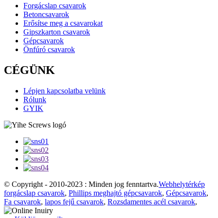
Forgácslap csavarok
Betoncsavarok
Erősítse meg a csavarokat
Gipszkarton csavarok
Gépcsavarok
Önfúró csavarok
CÉGÜNK
Lépjen kapcsolatba velünk
Rólunk
GYIK
© Copyright - 2010-2023 : Minden jog fenntartva.
Webhelytérkép
forgácslap csavarok
,
Phillips meghajtó gépcsavarok
,
Gépcsavarok
,
Fa csavarok
,
lapos fejű csavarok
,
Rozsdamentes acél csavarok
,