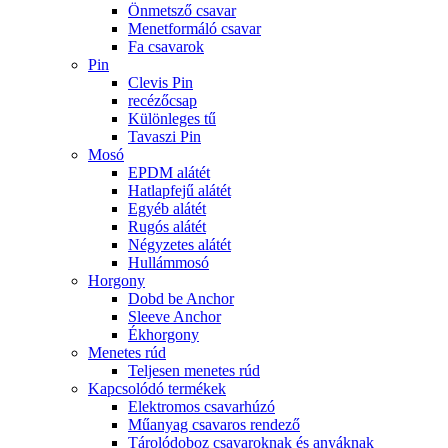
Önmetsző csavar
Menetformáló csavar
Fa csavarok
Pin
Clevis Pin
recézőcsap
Különleges tű
Tavaszi Pin
Mosó
EPDM alátét
Hatlapfejű alátét
Egyéb alátét
Rugós alátét
Négyzetes alátét
Hullámmosó
Horgony
Dobd be Anchor
Sleeve Anchor
Ékhorgony
Menetes rúd
Teljesen menetes rúd
Kapcsolódó termékek
Elektromos csavarhúzó
Műanyag csavaros rendező
Tárolódoboz csavaroknak és anyáknak