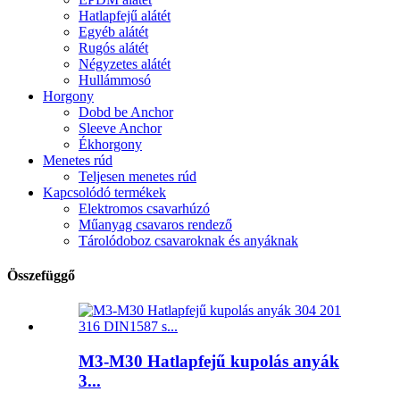
Hatlapfejű alátét
Egyéb alátét
Rugós alátét
Négyzetes alátét
Hullámmosó
Horgony
Dobd be Anchor
Sleeve Anchor
Ékhorgony
Menetes rúd
Teljesen menetes rúd
Kapcsolódó termékek
Elektromos csavarhúzó
Műanyag csavaros rendező
Tárolódoboz csavaroknak és anyáknak
Összefüggő
M3-M30 Hatlapfejű kupolás anyák
3...