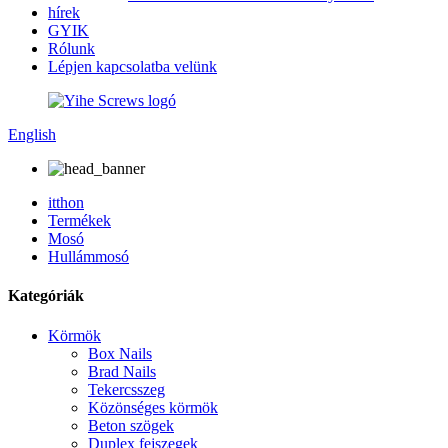
hírek
GYIK
Rólunk
Lépjen kapcsolatba velünk
English
itthon
Termékek
Mosó
Hullámmosó
Kategóriák
Körmök
Box Nails
Brad Nails
Tekercsszeg
Közönséges körmök
Beton szögek
Duplex fejszegek